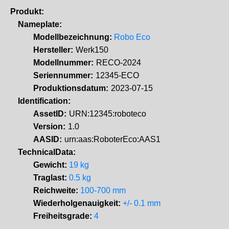
Produkt:
Nameplate:
Modellbezeichnung:
Robo Eco
Hersteller:
Werk150
Modellnummer:
RECO-2024
Seriennummer:
12345-ECO
Produktionsdatum:
2023-07-15
Identification:
AssetID:
URN:12345:roboteco
Version:
1.0
AASID:
urn:aas:RoboterEco:AAS1
TechnicalData:
Gewicht:
19 kg
Traglast:
0.5 kg
Reichweite:
100-700 mm
Wiederholgenauigkeit:
+/- 0.1 mm
Freiheitsgrade:
4